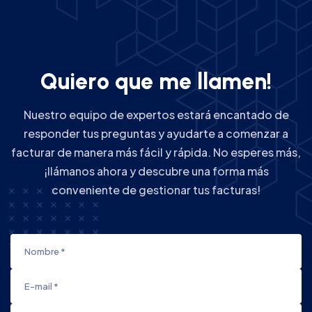
Q
u
i
e
r
o
q
u
e
m
e
l
l
a
m
e
n
!
Nuestro equipo de expertos estará encantado de
responder tus preguntas y ayudarte a comenzar a
facturar de manera más fácil y rápida. No esperes más,
¡llámanos ahora y descubre una forma más
conveniente de gestionar tus facturas!