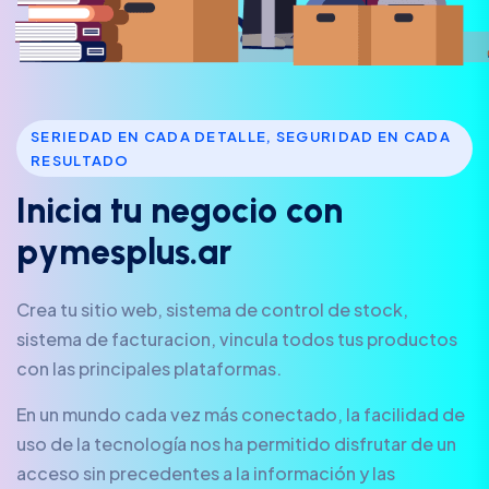
SERIEDAD EN CADA DETALLE, SEGURIDAD EN CADA
RESULTADO
I
n
i
c
i
a
t
u
n
e
g
o
c
i
o
c
o
n
p
y
m
e
s
p
l
u
s
.
a
r
Crea tu sitio web, sistema de control de stock,
sistema de facturacion, vincula todos tus productos
con las principales plataformas.
En un mundo cada vez más conectado, la facilidad de
uso de la tecnología nos ha permitido disfrutar de un
acceso sin precedentes a la información y las