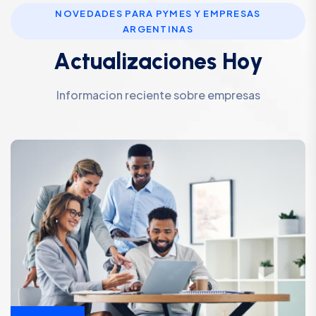
NOVEDADES PARA PYMES Y EMPRESAS
ARGENTINAS
A
c
t
u
a
l
i
z
a
c
i
o
n
e
s
H
o
y
Informacion reciente sobre empresas